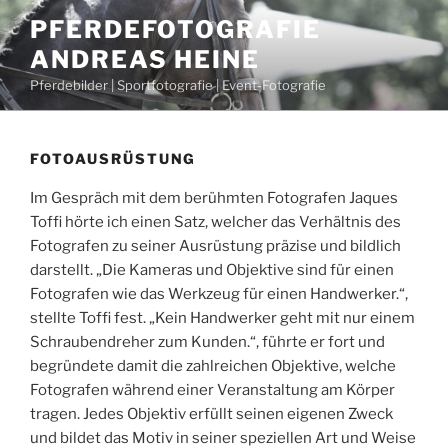
Zum
PFERDEFOTOGRAFIE
Inhalt
ANDREAS HEINE
springen
Pferdebilder | Sportfotografie | Event-Fotografie
FOTOAUSRÜSTUNG
Im Gespräch mit dem berühmten Fotografen Jaques
Toffi hörte ich einen Satz, welcher das Verhältnis des
Fotografen zu seiner Ausrüstung präzise und bildlich
darstellt. „Die Kameras und Objektive sind für einen
Fotografen wie das Werkzeug für einen Handwerker.“,
stellte Toffi fest. „Kein Handwerker geht mit nur einem
Schraubendreher zum Kunden.“, führte er fort und
begründete damit die zahlreichen Objektive, welche
Fotografen während einer Veranstaltung am Körper
tragen. Jedes Objektiv erfüllt seinen eigenen Zweck
und bildet das Motiv in seiner speziellen Art und Weise