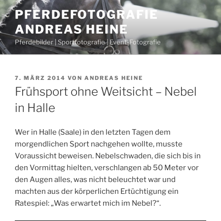
Zum
PFERDEFOTOGRAFIE
Inhalt
ANDREAS HEINE
springen
Pferdebilder | Sportfotografie | Event-Fotografie
VERÖFFENTLICHT
7. MÄRZ 2014
VON
ANDREAS HEINE
AM
Frühsport ohne Weitsicht – Nebel
in Halle
Wer in Halle (Saale) in den letzten Tagen dem
morgendlichen Sport nachgehen wollte, musste
Voraussicht beweisen. Nebelschwaden, die sich bis in
den Vormittag hielten, verschlangen ab 50 Meter vor
den Augen alles, was nicht beleuchtet war und
machten aus der körperlichen Ertüchtigung ein
Ratespiel: „Was erwartet mich im Nebel?“.